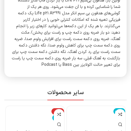
اولین بار، هدفون بی‌سیم Life P2i با باز کردن قاب شارژ دستگاه
شما را شناسایی کرده و با آن جفت می‌شود. روی هر یک از
گوشی‌های هدفون بی سیم انکر مدل Life p2i A3991 یک دکمه
فیزیکی تعبیه شده که امکانات کنترلی خوبی را در اختیار کاربر
می‌گذارند. با هر یک از این دکمه‌ها می‌توانید کارهای زیر را انجام
دهید: دو بار ضربه روی دکمه چپ و راست برای پخش/ مکث
آهنگ، ضربه روی دکمه سمت راست برای افزایش ولوم صدا، ضربه
روی دکمه سمت چپ برای کاهش ولوم صدا، نگه داشتن دکمه
سمت راست برای رد کردن آهنگ، نگه داشتن دکمه سمت چپ برای
بازگشت به آهنگ قبلی، سه بار ضربه روی دکمه سمت چپ یا راست
برای تعییر حالت اکولایزر بین Bass یا Podcast
سایر محصولات
ناموجود
-14%
نا
ناموجود