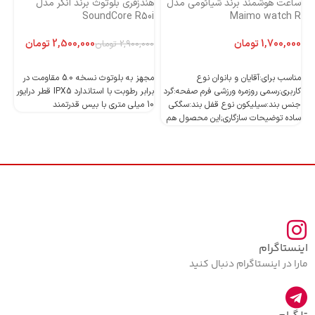
ساعت هوشمند برند شیائومی مدل
هندزفری بلوتوث برند انکر مدل
هن
Maimo watch R
SoundCore R50i
ایست
تومان
2,500,000
تومان
2,900,000
تومان
اطلاعات بیشتر
اطلاعات بیشتر
مناسب برای:آقایان و بانوان نوع
مجهز به بلوتوث نسخه 5.0 مقاومت در
کاربری:رسمی روزمره ورزشی فرم صفحه:گرد
برابر رطوبت با استاندارد IPX5 قطر درایور
جنس بند:سیلیکون نوع قفل بند:سگکی
10 میلی متری با بیس قدرتمند
10 میلی متری با بیس قدرتمند
ساده توضیحات سازگاری;این محصول هم
اینستاگرام
مارا در اینستاگرام دنبال کنید