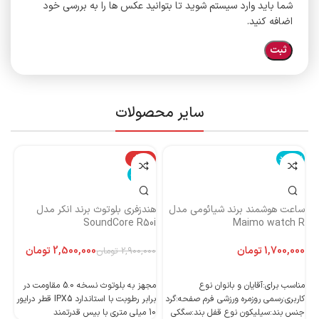
شما باید وارد سیستم شوید تا بتوانید عکس ها را به بررسی خود
اضافه کنید.
سایر محصولات
ناموجود
-14%
نا
ناموجود
ساعت هوشمند برند شیائومی مدل
هندزفری بلوتوث برند انکر مدل
هن
Maimo watch R
SoundCore R50i
ایست
تومان
2,500,000
تومان
2,900,000
تومان
اطلاعات بیشتر
اطلاعات بیشتر
مناسب برای:آقایان و بانوان نوع
مجهز به بلوتوث نسخه 5.0 مقاومت در
کاربری:رسمی روزمره ورزشی فرم صفحه:گرد
برابر رطوبت با استاندارد IPX5 قطر درایور
جنس بند:سیلیکون نوع قفل بند:سگکی
10 میلی متری با بیس قدرتمند
10 میلی متری با بیس قدرتمند