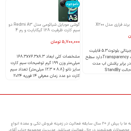
ناموجود
نا
ند فراری مدل X200
گوشی موبایل شیائومی مدل Redmi A3 دو
اس
سیم کارت ظرفیت 128 گیگابایت و رم 4
ni
گیگابایت-گلوبال
ن
تومان
4 میکروفون دیجیتالی بلوتوث5.3 قابلیت
انتخاب گزینه‌ها
مشخصات کلی ابعاد ۱۶۸.۳x۷۶.۳x۸.۳
ANCدارد قابلیت Transparencyدارد سطح
میلی‌متر وزن ۱۹۹ گرم توضیحات سیم کارت
ر برابر پاشش اب مدت
سایز نانو (۸.۸ × ۱۲.۳ میلی‌متر) تعداد سیم
StandBy
کارت دو عدد زمان معرفی ۱۴ فوریه ۲۰۲۴
مدل Redmi A۳ دسته ‌بندی ‌میان‌رده
وز
پردازنده تراشه Mediatek Helio G۳۶ (۱۲
nm) پردازنده‌ مرکزی Octa-core (۴x۲.۲
قا
GHz Cortex-A۵۳ & ۴x۱.۶ GHz Cortex-
A۵۳) فرکانس پردازنده‌ مرکزی ۱.۶ - ۲.۲
گیگاهرتز پردازنده‌ گرافیکی PowerVR
GE۸۳۲۰ حافظه حافظه داخلی ۱۲۸ گیگابایت
مجموعه ما با بیش از 20 سال سابقه فعالیت در زمینه فروش تکی و عمده انواع
مقدار RAM ۴ گیگابایت پشتیبانی از کارت
محصولات هوشمند در حال فعالیت میباشد. مدیریت مجموعه جناب آقای