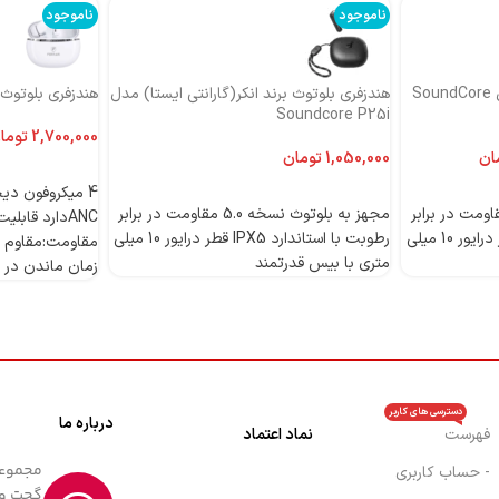
ناموجود
ناموجود
هندزفری بلوتوث برند انکر مدل SoundCore
هندزفری بلوتوث برند انکر(گارانتی ایستا) مدل
هندزفری بلوتوث بر
Soundcore P25i
توما
ان
تومان
اطلاعات بیشتر
اطلاعات بیشتر
 بلوتوث نسخه 5.0 مقاومت در برابر
مجهز به بلوتوث نسخه 5.0 مقاومت در برابر
رطوبت با استاندارد IPX5 قطر درایور 10 میلی
رطوبت با استاندارد IPX5 قطر درایور 10 میلی
مقاومت:مقاوم د
متری با بیس قدرتمند
زمان ماندن در حالت 
دسترسی های کاربر
درباره ما
فهرست
نماد اعتماد
- حساب کاربری
گجت و 