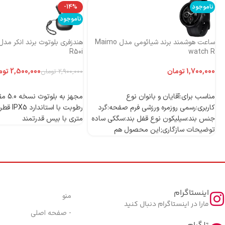
ناموجود
-14%
ناموجود
ساعت هوشمند برند شیائومی مدل Maimo
R50i
watch R
تومان
2,500,000
توم
2,900,000
تومان
اطلاعات بیشتر
اطلاعات بیشتر
مناسب برای:آقایان و بانوان نوع
مجهز به
کاربری:رسمی روزمره ورزشی فرم صفحه:گرد
جنس بند:سیلیکون نوع قفل بند:سگکی ساده
متری با بیس قدرتمند
توضیحات سازگاری;این محصول هم
اینستاگرام
منو
مارا در اینستاگرام دنبال کنید
- صفحه اصلی