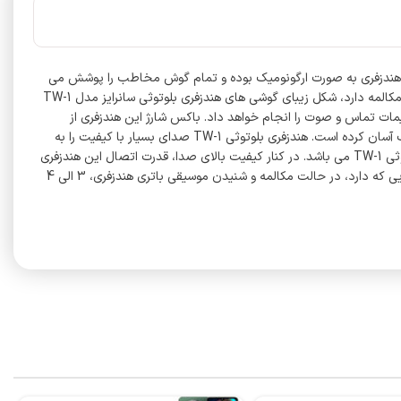
5 اتصال سریع و پایداری را میسر می‌کند. گوشی های این هندزفری به صورت ارگونومیک بوده و تمام گوش مخاطب را پوشش می
دهد. طراحی این گوشی ها به گونه ای است که مانع از انتشار صدا به بیرون می شود.کیفیت صدای فوق العاده و کاملا واضح هم در پخش موزیک و هم در مکالمه دارد، شکل زیبای گوشی های هندزفری بلوتوثی سانرایز مدل TW-1
ات تماس و صوت را انجام خواهد داد. باکس شارژ این هندزفری از
سیلیکون بسیار مقاوم تولید شده که در برابر ضربه مقاوم است. شکل جذاب این باکس در کنار حجم و وزن پایین خود، حمل و استفاده از آن را برای مخاطب آسان کرده است. هندزفری بلوتوثی TW-1 صدای بسیار با کیفیت را به
مخاطب ارائه می دهد. پشتیبانی از فناوری های پخش صدای به روز و امکان تنظیم صدا بر اساس نیاز مخاطب ، از ویژگی های منحصر به فرد هندزفری بلوتوثی TW-1 می باشد. در کنار کیفیت بالای صدا، قدرت اتصال این هندزفری
نیز بسیار بالا می باشد. این هندزفری با پشتیبانی از بلوتوث نسل 5.3 به تمام دستگاه های دارای بلوتوث وصل می شود. این هندزفری در کنار تمام ویژگی هایی که دارد، در حالت مکالمه و شنیدن موسیقی باتری هندزفری، 3 الی 4