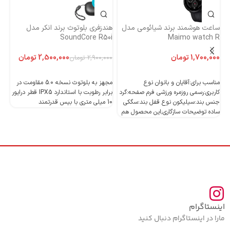
ناموجود
ساعت هوشمند برند شیائومی مدل
هندزفری بلوتوث برند انکر مدل
هن
Maimo watch R
SoundCore R50i
ایست
تومان
2,500,000
تومان
2,900,000
تومان
اطلاعات بیشتر
اطلاعات بیشتر
مناسب برای:آقایان و بانوان نوع
مجهز به بلوتوث نسخه 5.0 مقاومت در
کاربری:رسمی روزمره ورزشی فرم صفحه:گرد
برابر رطوبت با استاندارد IPX5 قطر درایور
جنس بند:سیلیکون نوع قفل بند:سگکی
10 میلی متری با بیس قدرتمند
10 میلی متری با بیس قدرتمند
ساده توضیحات سازگاری;این محصول هم
اینستاگرام
مارا در اینستاگرام دنبال کنید