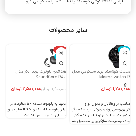
طراحی mart گوشی هوشمند یا تبلت شما را محکم می گیرد
سایر محصولات
ناموجود
-14%
نا
ناموجود
ساعت هوشمند برند شیائومی مدل
هندزفری بلوتوث برند انکر مدل
هن
Maimo watch R
SoundCore R50i
ایست
تومان
2,500,000
تومان
2,900,000
تومان
اطلاعات بیشتر
اطلاعات بیشتر
مناسب برای:آقایان و بانوان نوع
مجهز به بلوتوث نسخه 5.0 مقاومت در
کاربری:رسمی روزمره ورزشی فرم صفحه:گرد
برابر رطوبت با استاندارد IPX5 قطر درایور
جنس بند:سیلیکون نوع قفل بند:سگکی
10 میلی متری با بیس قدرتمند
10 میلی متری با بیس قدرتمند
ساده توضیحات سازگاری;این محصول هم