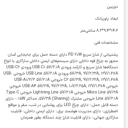
دوربین
ابعاد پاوربانک
۱۴.۶*۹.۴*۸.۲ سانتی‌متر
مشخصات فنی
پشتیبانی از شارژ سریع PD ۲۰W دارای دسته حمل برای جابجایی آسان
مجهز به چراغ قوه داخلی دارای سیستم‌های ایمنی داخلی سازگاری با انواع
دستگاه‌ها شارژ سریع و کارآمد ورودی USB-C۱ ۵V/۲.۱A ورودی USB-C۲
۵V/۳A, ۹V/۲.۲۲A, ۱۲V/۱.۶۷A ورودی USB Line ۵V/۲.۱A خروجی USB-
C۲ ۵V/۳A, ۹V/۲.۲۲A, ۱۲V/۱.۶۷A خروجی USB-A۱/۲/۳ ۵V/۲.۱A
خروجی USB-A۴ ۵V/۳A, ۹V/۲.۲۲A, ۱۰V/۲.۲۵A, ۱۲V/۱.۶۷A خروجی
Micro Line ۵V/۲A خروجی Lightning Line ۵V/۲.۱A خروجی Type-C
Line ۵V/۲.۱A خروجی مشترک (Sharing) ۵V/۳A, حداکثر ۱۵W – دارای
دسته قابل حمل,- دارای چراغ LED برای روشنایی در شب، سفر و مواقع
اضطراری,- دارای مدیریت هوشمند برق,- دارای ایمنی داخلی,- قابلیت
سازگاری جهانی,- دارای قابلیت شارژ چند دستگاه بطور همزمان