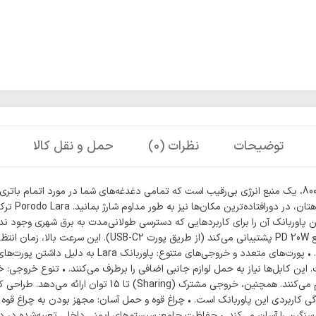
توضیحات
نظرات (0)
حمل و نقل کالا
پاوربانک Porodo Lara 80000mAh Power Bank با ظرفیت فوق‌العاده 80000، یک منبع انرژی بی‌رقیب است که تمامی دغ
می‌کند. این
هد. تهیه نمایید. ظرفیت عظیم و شارژدهی فوق‌العاده ظرفیت 80000 این پاوربانک آن را برای کاربردهایی که دسترسی طولان
مختلف خود را شارژ کنید. • شارژ سریع PD 20W: دستگاه از فنا
می‌کنند، در حالی که خروجی‌های دیگر جریان 5 را برای شارژ استا
 بدنه، مهم‌ترین ویژگی کاربردی این پاوربانک است. • چراغ قوه و حمل آسان: مجهز بودن به چ
نگین را آسان می‌کند. • حفاظت جامع: سیستم‌های ایمنی داخلی تعبیه‌شده در دست