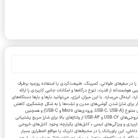
دغه‌های شما در مورد اتمام باتری را در سفرهای طولانی، کمپینگ، طبیعت‌گردی یا استفاده روزمره برطرف
 ظرفیت بی‌نظیر تضمین می‌کند که شما و تمام گجت‌های همراهتان، در دورافتاده‌ترین مکان‌ها نیز به طور مداوم شارژ بمانید. Porodo Lara ترکیبی هوشمندانه از قدرت، تنوع درگاه‌ها و امکانات جانبی کاربردی را ارائه
ی‌مدت به برق شهری وجود ندارد، ایده‌آل می‌سازد. با این میزان انرژی، می‌توانید بارها و بارها دستگاه‌های
وری شارژ سریع PD 20W پشتیبانی می‌کند (از طریق پورت USB-C2). این سرعت بالا، زمان انتظار برای شارژ شدن گوشی‌های مدرن و تبلت‌ها را به شکل چشمگیری کاهش
می‌دهد و همچنین خود پاوربانک نیز سریع‌تر آماده استفاده مجدد می‌شود. • پورت‌های متعدد و خروجی‌های متنوع: پاوربانک Lara به دلیل داشتن پورت‌های متنوع (USB-C، USB-A، ورودی‌های Micro و USB-C) و همچنین
کابل‌های داخلی یکپارچه، با تقریباً تمامی دستگاه‌های دیجیتال سازگار است. این کابل‌ها نیاز به حمل لوازم جانبی اضافی را برطرف می‌کنند. • تنوع خروجی: خروجی‌های USB-C2 و USB-A4 از ولتاژهای بالا برای شارژ سریع پشتیبانی
ندارد فراهم می‌کنند. همچنین، خروجی مشترک (Sharing) تا 15 توان ارائه می‌دهد. طراحی کاربردی و ویژگی‌های ایمنی • کابل‌های یکپارچه: وجود کابل‌های خروجی
راغ قوه داخلی، این پاوربانک را در محیط‌های تاریک یا مواقع اضطراری بسیار
گاه، از دستگاه‌های متصل در برابر نوسانات ولتاژ، جریان بیش از حد،