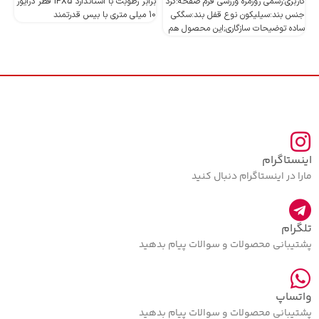
کاربری:رسمی روزمره ورزشی فرم صفحه:گرد
برابر رطوبت با استاندارد IPX5 قطر درایور
جنس بند:سیلیکون نوع قفل بند:سگکی
10 میلی متری با بیس قدرتمند
10 میلی متری با بیس قدرتمند
ساده توضیحات سازگاری;این محصول هم
اینستاگرام
مارا در اینستاگرام دنبال کنید
تلگرام
پشتیبانی محصولات و سوالات پیام بدهید
واتساپ
پشتیبانی محصولات و سوالات پیام بدهید