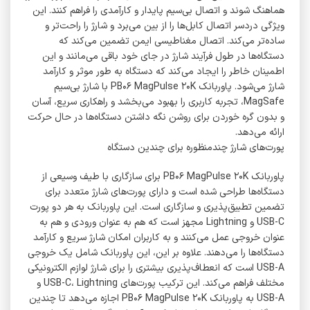
هماهنگ شوند و اتصال بی‌سیم پایدار و کارآمدی را فراهم کنند. این
ویژگی دردسر اتصال کابل‌ها را از بین می‌برد و شارژ را راحت‌تر و
ساده‌تر می‌کند. اتصال مغناطیسی ایمن تضمین می‌کند که
دستگاه‌ها در طول فرآیند شارژ در جای خود باقی می‌مانند و این
اطمینان خاطر را ایجاد می‌کند که دستگاه به طور موثر و کارآمد
شارژ می‌شود. پاوربانک PB۰۶ MagPulse ۲۰K با شارژ بی‌سیم
MagSafe، تجربه کاربری را بهبود می‌بخشد و راهکاری سریع، آسان
و بدون گره خوردن برای روشن نگه داشتن دستگاه‌ها در حال حرکت
ارائه می‌دهد.
پورت‌های شارژ چندمنظوره برای چندین دستگاه
پاوربانک PB۰۶ MagPulse ۲۰K برای سازگاری با طیف وسیعی از
دستگاه‌ها طراحی شده است و دارای پورت‌های شارژ متعدد برای
تضمین تطبیق‌پذیری و سازگاری است. این پاوربانک به هر دو پورت
USB-C و Lightning مجهز است که هم به عنوان ورودی و هم به
عنوان خروجی عمل می‌کنند و به کاربران امکان شارژ سریع و کارآمد
دستگاه‌ها را می‌دهند. علاوه بر این، این پاوربانک شامل یک خروجی
USB-A است که انعطاف‌پذیری بیشتری را برای شارژ لوازم الکترونیکی
مختلف فراهم می‌کند. این ترکیب پورت‌های USB-C، Lightning و
USB-A به پاوربانک PB۰۶ MagPulse ۲۰K اجازه می‌دهد تا چندین