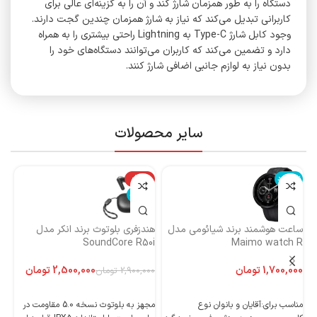
دستگاه را به طور همزمان شارژ کند و آن را به گزینه‌ای عالی برای
کاربرانی تبدیل می‌کند که نیاز به شارژ همزمان چندین گجت دارند.
وجود کابل شارژ Type-C به Lightning راحتی بیشتری را به همراه
دارد و تضمین می‌کند که کاربران می‌توانند دستگاه‌های خود را
بدون نیاز به لوازم جانبی اضافی شارژ کنند.
سایر محصولات
ناموجود
-14%
نا
ناموجود
ساعت هوشمند برند شیائومی مدل
هندزفری بلوتوث برند انکر مدل
هن
Maimo watch R
SoundCore R50i
ایست
تومان
2,500,000
تومان
2,900,000
تومان
اطلاعات بیشتر
اطلاعات بیشتر
مناسب برای:آقایان و بانوان نوع
مجهز به بلوتوث نسخه 5.0 مقاومت در