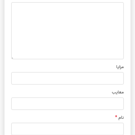
مزایا
معایب
*
نام