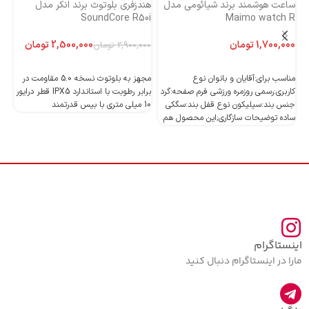
ساعت هوشمند برند شیائومی مدل
هندزفری بلوتوث برند انکر مدل
هن
Maimo watch R
SoundCore R50i
ایست
تومان
2,500,000
تومان
2,900,000
تومان
اطلاعات بیشتر
اطلاعات بیشتر
مناسب برای:آقایان و بانوان نوع
مجهز به بلوتوث نسخه 5.0 مقاومت در
کاربری:رسمی روزمره ورزشی فرم صفحه:گرد
برابر رطوبت با استاندارد IPX5 قطر درایور
جنس بند:سیلیکون نوع قفل بند:سگکی
10 میلی متری با بیس قدرتمند
10 میلی متری با بیس قدرتمند
ساده توضیحات سازگاری;این محصول هم
اینستاگرام
مارا در اینستاگرام دنبال کنید