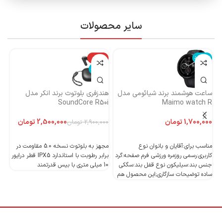
سایر محصولات
ناموجود
-14%
نا
ناموجود
ساعت هوشمند برند شیائومی مدل
هندزفری بلوتوث برند انکر مدل
هن
Maimo watch R
SoundCore R50i
ایست
تومان
2,500,000
تومان
2,900,000
تومان
اطلاعات بیشتر
اطلاعات بیشتر
مناسب برای:آقایان و بانوان نوع
مجهز به بلوتوث نسخه 5.0 مقاومت در
کاربری:رسمی روزمره ورزشی فرم صفحه:گرد
برابر رطوبت با استاندارد IPX5 قطر درایور
جنس بند:سیلیکون نوع قفل بند:سگکی
10 میلی متری با بیس قدرتمند
10 میلی متری با بیس قدرتمند
ساده توضیحات سازگاری;این محصول هم