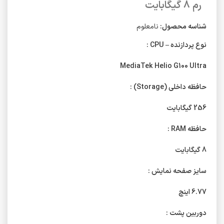
رم 8 گیگابایت
شناسه محصول:
نامعلوم
نوع پردازنده – CPU :
MediaTek Helio G100 Ultra
حافظه داخلی (Storage) :
256 گیگابایت
حافظه RAM :
8 گیگابایت
سایز صفحه نمایش :
6.77 اینچ
دوربین پشت :