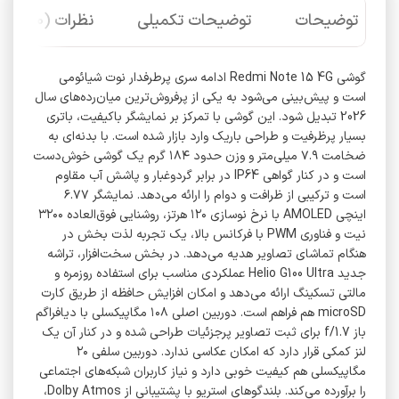
توضیحات
توضیحات تکمیلی
نظرات (0)
گوشی Redmi Note 15 4G ادامه سری پرطرفدار نوت شیائومی
است و پیش‌بینی می‌شود به یکی از پرفروش‌ترین‌ میان‌رده‌های سال
2026 تبدیل شود. این گوشی با تمرکز بر نمایشگر باکیفیت، باتری
بسیار پرظرفیت و طراحی باریک وارد بازار شده است. با بدنه‌ای به
ضخامت ۷.۹ میلی‌متر و وزن حدود ۱۸۴ گرم یک گوشی خوش‌دست
است و در کنار گواهی IP64 در برابر گردوغبار و پاشش آب مقاوم
است و ترکیبی از ظرافت و دوام را ارائه می‌دهد. نمایشگر ۶.۷۷
اینچی AMOLED با نرخ نوسازی ۱۲۰ هرتز، روشنایی فوق‌العاده ۳۲۰۰
نیت و فناوری PWM با فرکانس بالا، یک تجربه لذت بخش در
هنگام تماشای تصاویر هدیه می‌دهد. در بخش سخت‌افزار، تراشه
جدید Helio G100 Ultra عملکردی مناسب برای استفاده روزمره و
مالتی تسکینگ ارائه می‌دهد و امکان افزایش حافظه از طریق کارت
microSD هم فراهم است. دوربین اصلی ۱۰۸ مگاپیکسلی با دیافراگم
باز f/1.7 برای ثبت تصاویر پرجزئیات طراحی شده و در کنار آن یک
لنز کمکی قرار دارد که امکان عکاسی ندارد. دوربین سلفی ۲۰
مگاپیکسلی هم کیفیت خوبی دارد و نیاز کاربران شبکه‌های اجتماعی
را برآورده می‌کند. بلندگوهای استریو با پشتیبانی از Dolby Atmos،